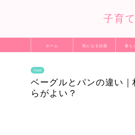
子育
ホーム
気になる話題
暮ら
立
Food
ベーグルとパンの違い｜
らがよい？