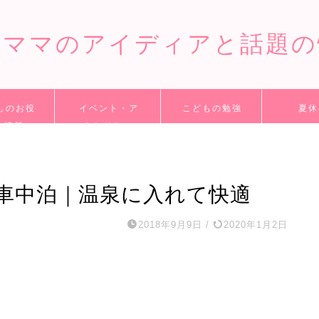
てママのアイディアと話題の
しのお役
イベント・ア
こどもの勉強
夏休
ち情報
ウトドアー
車中泊｜温泉に入れて快適
2018年9月9日
/
2020年1月2日